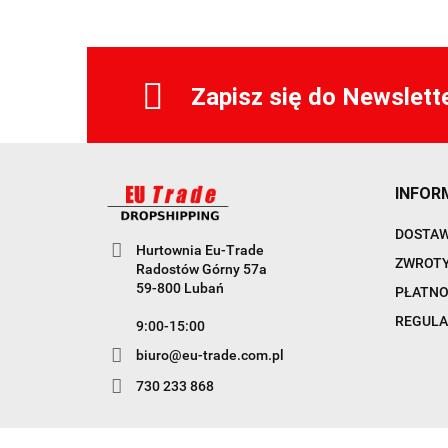
Zapisz się do Newslett
INFOR
DOSTA
Hurtownia Eu-Trade
ZWROTY
Radostów Górny 57a
59-800 Lubań
PŁATNO
REGULA
9:00-15:00
biuro@eu-trade.com.pl
730 233 868