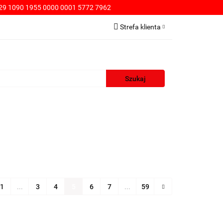
9 1090 1955 0000 0001 5772 7962
PŁATNOŚCI
Strefa klienta
Zaloguj się
Zarejestruj się
Dodaj zgłoszenie
WA
KONTAKT
SPRZEDAŻ HURTOWA
1
...
3
4
5
6
7
...
59