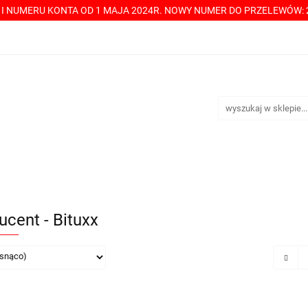
Y I NUMERU KONTA OD 1 MAJA 2024R. NOWY NUMER DO PRZELEWÓW: 2
----> CHCESZ Z NAMI WSPÓŁPRACOWAĆ? PRZECZYTAJ! <-----
TAKT
SPRZEDAŻ HURTOWA
ÓŁPRACOWAĆ? PRZECZYTAJ! <-----
PŁATNOŚCI
DOSTA
ucent - Bituxx