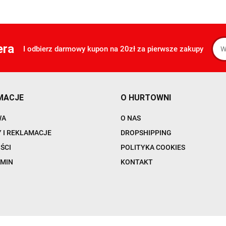
era
I odbierz darmowy kupon na 20zł za pierwsze zakupy
MACJE
O HURTOWNI
WA
O NAS
 I REKLAMACJE
DROPSHIPPING
ŚCI
POLITYKA COOKIES
MIN
KONTAKT