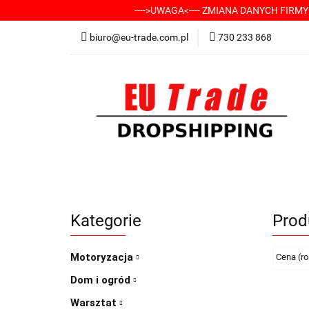
---->UWAGA<---- ZMIANA DANYCH FIRM
KATEGORIE
-
biuro@eu-trade.com.pl
730 233 868
DOSTAWA
KON
KATEGORIE
-----> CHCESZ Z NAMI WSP
Kategorie
Prod
Motoryzacja
Dom i ogród
Warsztat