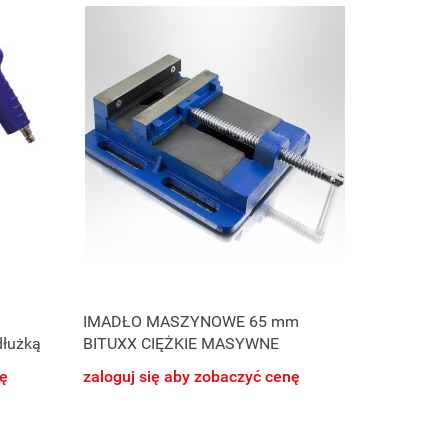
IMADŁO MASZYNOWE 65 mm
dłużką
BITUXX CIĘŻKIE MASYWNE
nę
zaloguj się aby zobaczyć cenę