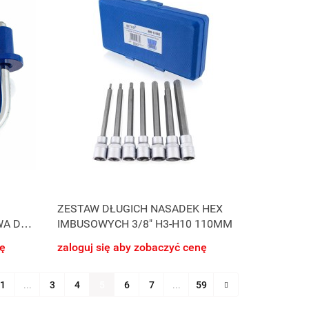
ZESTAW DŁUGICH NASADEK HEX
WA DO
IMBUSOWYCH 3/8" H3-H10 110MM
nę
zaloguj się aby zobaczyć cenę
1
...
3
4
5
6
7
...
59