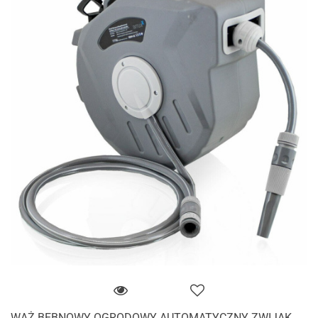
WĄŻ BĘBNOWY OGRODOWY AUTOMATYCZNY ZWIJAK