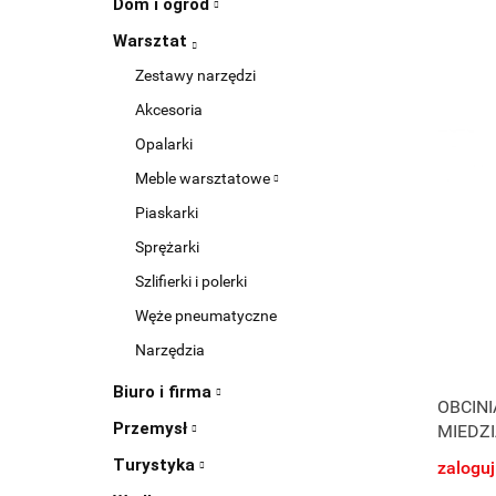
Dom i ogród
Warsztat
Zestawy narzędzi
Akcesoria
Opalarki
Meble warsztatowe
Piaskarki
Sprężarki
Szlifierki i polerki
Węże pneumatyczne
Narzędzia
Biuro i firma
OBCINI
Przemysł
MIEDZ
Turystyka
zaloguj