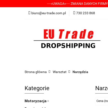
---->UWAGA<---- ZMIANA DANYCH FIRM
KATEGORIE
-
biuro@eu-trade.com.pl
730 233 868
DOSTAWA
KON
KATEGORIE
-----> CHCESZ Z NAMI WSP
Strona główna
Warsztat
Narzędzia
Kategorie
Narz
Motoryzacja