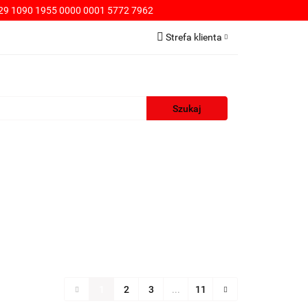
9 1090 1955 0000 0001 5772 7962
PŁATNOŚCI
Strefa klienta
Zaloguj się
Zarejestruj się
Dodaj zgłoszenie
WA
KONTAKT
SPRZEDAŻ HURTOWA
1
2
3
...
11