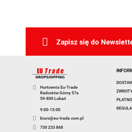
Zapisz się do Newslett
INFOR
DOSTA
Hurtownia Eu-Trade
ZWROTY
Radostów Górny 57a
59-800 Lubań
PŁATNO
REGULA
9:00-15:00
biuro@eu-trade.com.pl
730 233 868