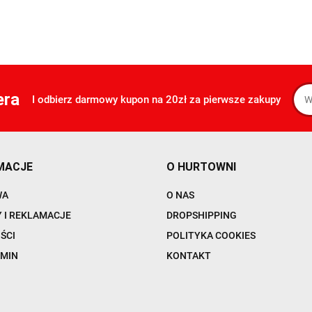
era
I odbierz darmowy kupon na 20zł za pierwsze zakupy
MACJE
O HURTOWNI
WA
O NAS
 I REKLAMACJE
DROPSHIPPING
ŚCI
POLITYKA COOKIES
MIN
KONTAKT