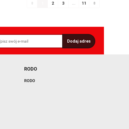
1
2
3
...
11
RODO
RODO