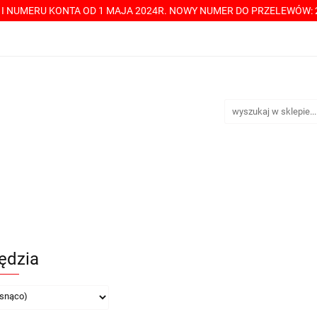
Y I NUMERU KONTA OD 1 MAJA 2024R. NOWY NUMER DO PRZELEWÓW: 2
----> CHCESZ Z NAMI WSPÓŁPRACOWAĆ? PRZECZYTAJ! <-----
TAKT
SPRZEDAŻ HURTOWA
ÓŁPRACOWAĆ? PRZECZYTAJ! <-----
PŁATNOŚCI
DOSTA
ędzia