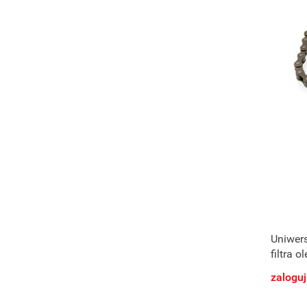
Uniwer
filtra ol
zaloguj