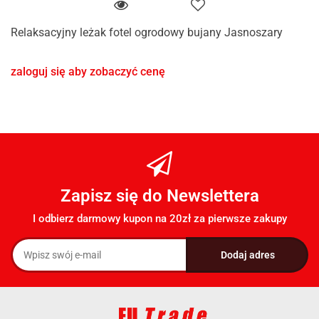
Relaksacyjny leżak fotel ogrodowy bujany Jasnoszary
zaloguj się aby zobaczyć cenę
Zapisz się do Newslettera
I odbierz darmowy kupon na 20zł za pierwsze zakupy