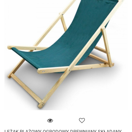
LEŻAK PLAŻOWY OGRODOWY DREWNIANY SKŁADANY