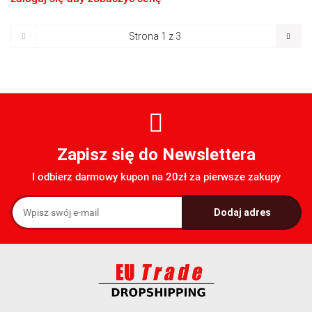
Zapisz się do Newslettera
I odbierz darmowy kupon na 20zł za pierwsze zakupy