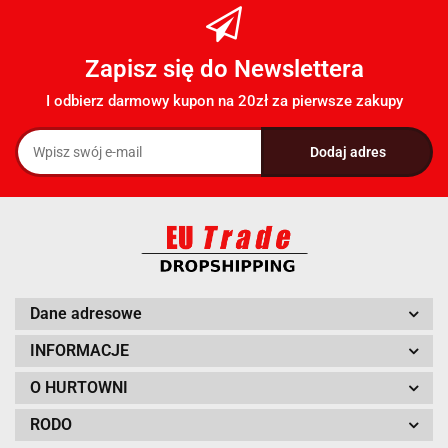
Zapisz się do Newslettera
I odbierz darmowy kupon na 20zł za pierwsze zakupy
Dane adresowe
INFORMACJE
O HURTOWNI
RODO