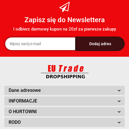
Zapisz się do Newslettera
I odbierz darmowy kupon na 20zł za pierwsze zakupy
Dane adresowe
INFORMACJE
O HURTOWNI
RODO