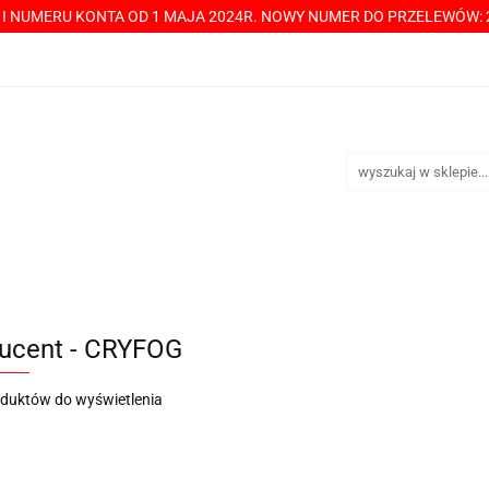
Y I NUMERU KONTA OD 1 MAJA 2024R. NOWY NUMER DO PRZELEWÓW: 2
----> CHCESZ Z NAMI WSPÓŁPRACOWAĆ? PRZECZYTAJ! <-----
TAKT
SPRZEDAŻ HURTOWA
ÓŁPRACOWAĆ? PRZECZYTAJ! <-----
PŁATNOŚCI
DOST
ucent - CRYFOG
oduktów do wyświetlenia