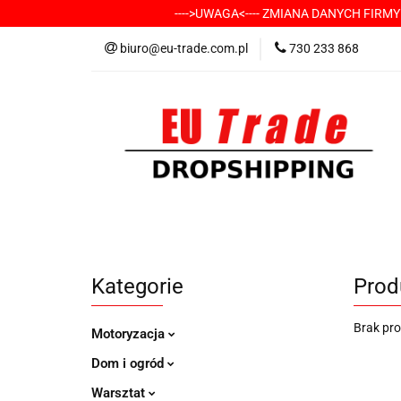
---->UWAGA<---- ZMIANA DANYCH FIRM
KATEGORIE
-
biuro@eu-trade.com.pl
730 233 868
DOSTAWA
KON
KATEGORIE
-----> CHCESZ Z NAMI WSP
Kategorie
Prod
Brak pr
Motoryzacja
Dom i ogród
Warsztat