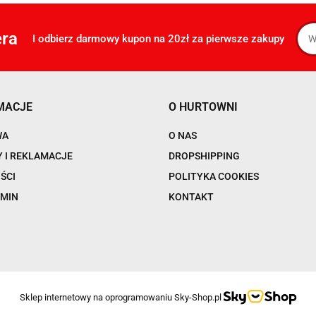
era
I odbierz darmowy kupon na 20zł za pierwsze zakupy
MACJE
O HURTOWNI
WA
O NAS
 I REKLAMACJE
DROPSHIPPING
ŚCI
POLITYKA COOKIES
MIN
KONTAKT
Sklep internetowy na oprogramowaniu Sky-Shop.pl