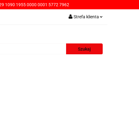
9 1090 1955 0000 0001 5772 7962
PŁATNOŚCI
Strefa klienta
Zaloguj się
Zarejestruj się
Dodaj zgłoszenie
AWA
KONTAKT
SPRZEDAŻ HURTOWA