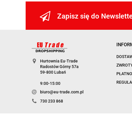
Zapisz się do Newslett
INFOR
DOSTA
Hurtownia Eu-Trade
ZWROTY
Radostów Górny 57a
59-800 Lubań
PŁATNO
REGULA
9:00-15:00
biuro@eu-trade.com.pl
730 233 868