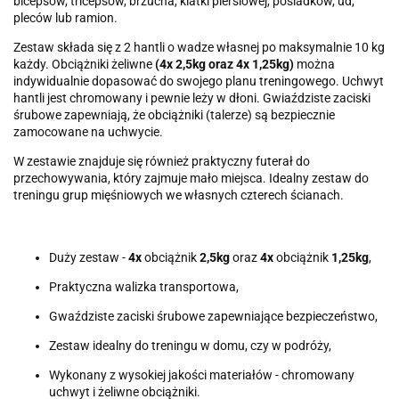
bicepsów, tricepsów, brzucha, klatki piersiowej, pośladków, ud,
pleców lub ramion.
Zestaw składa się z 2 hantli o wadze własnej po maksymalnie 10 kg
każdy. Obciążniki żeliwne
(4x 2,5kg oraz 4x 1,25kg)
można
indywidualnie dopasować do swojego planu treningowego. Uchwyt
hantli jest chromowany i pewnie leży w dłoni. Gwiaździste zaciski
śrubowe zapewniają, że obciążniki (talerze) są bezpiecznie
zamocowane na uchwycie.
W zestawie znajduje się również praktyczny futerał do
przechowywania, który zajmuje mało miejsca. Idealny zestaw do
treningu grup mięśniowych we własnych czterech ścianach.
Duży zestaw -
4x
obciążnik
2,5kg
oraz
4x
obciążnik
1,25kg
,
Praktyczna walizka transportowa,
Gwaździste zaciski śrubowe zapewniające bezpieczeństwo,
Zestaw idealny do treningu w domu, czy w podróży,
Wykonany z wysokiej jakości materiałów - chromowany
uchwyt i żeliwne obciążniki.