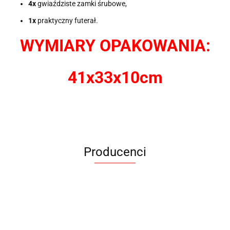
4x
gwiaździste zamki śrubowe,
1x
praktyczny futerał.
WYMIARY OPAKOWANIA:
41x33x10
cm
Producenci
ANIMEL