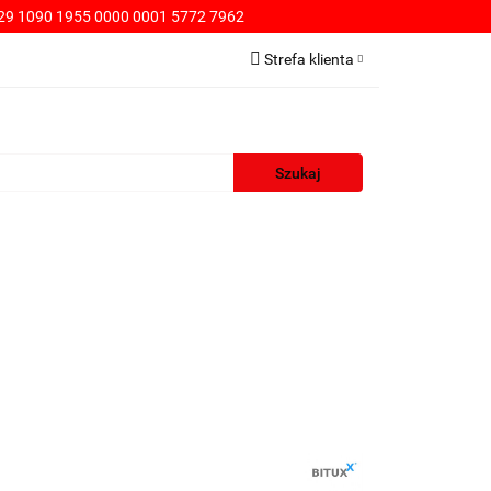
9 1090 1955 0000 0001 5772 7962
PŁATNOŚCI
Strefa klienta
Zaloguj się
Zarejestruj się
Dodaj zgłoszenie
WA
KONTAKT
SPRZEDAŻ HURTOWA