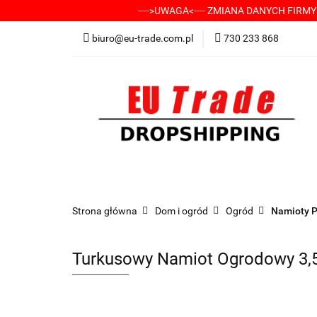
---->UWAGA<---- ZMIANA DANYCH FIRM
KATEGORIE
-
biuro@eu-trade.com.pl
730 233 868
DOSTAWA
KON
KATEGORIE
-----> CHCESZ Z NAMI WSP
Strona główna
Dom i ogród
Ogród
Namioty P
Turkusowy Namiot Ogrodowy 3,