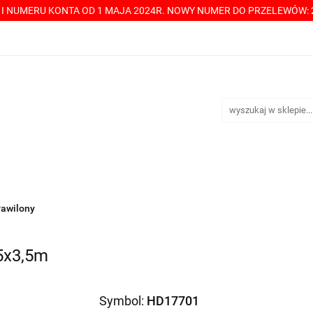
Y I NUMERU KONTA OD 1 MAJA 2024R. NOWY NUMER DO PRZELEWÓW: 2
----> CHCESZ Z NAMI WSPÓŁPRACOWAĆ? PRZECZYTAJ! <-----
TAKT
SPRZEDAŻ HURTOWA
ÓŁPRACOWAĆ? PRZECZYTAJ! <-----
PŁATNOŚCI
DOSTA
awilony
5x3,5m
Symbol:
HD17701