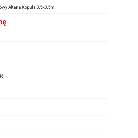
wy Altana Kopuła 3,5x3,5m
nę
ość