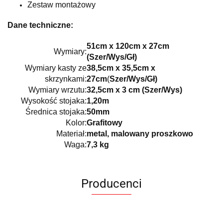
Zestaw montażowy
Dane techniczne:
51cm x 120cm x 27cm
Wymiary:
(Szer/Wys/Gł)
Wymiary kasty ze
38,5cm x 35,5cm x
skrzynkami:
27cm
(
Szer/Wys/Gł)
Wymiary wrzutu:
32,5cm x 3 cm (Szer/Wys)
Wysokość stojaka:
1,20m
Średnica stojaka:
50mm
Kolor:
Grafitowy
Materiał:
metal, malowany proszkowo
Waga:
7,3 kg
Producenci