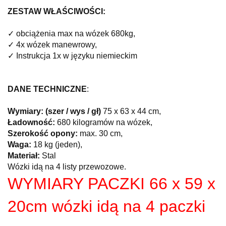
ZESTAW WŁAŚCIWOŚCI:
✓
obciążenia
max na wózek
680kg,
✓
4x
wózek manewrowy,
✓
Instrukcja
1x w języku niemieckim
DANE TECHNICZNE
:
Wymiary:
(szer
/ wys
/
gł
)
75 x
63
x
44 cm,
Ładowność:
680 kilogramów
na
wózek,
Szerokość opony
:
max
.
30 cm,
Waga:
18 kg
(jeden)
,
Materiał:
Stal
Wózki idą na 4 listy przewozowe.
WYMIARY PACZKI 66 x 59 x
20cm wózki idą na 4 paczki