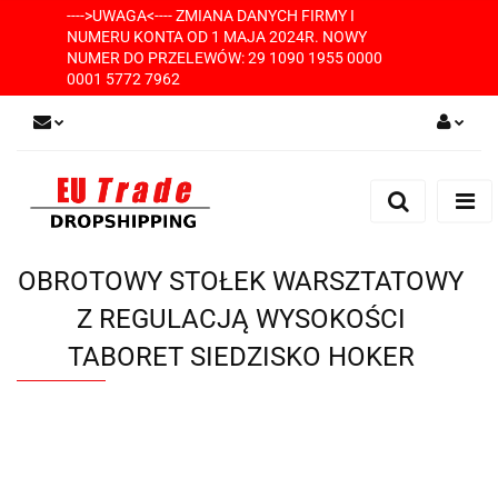
---->UWAGA<---- ZMIANA DANYCH FIRMY I
NUMERU KONTA OD 1 MAJA 2024R. NOWY
NUMER DO PRZELEWÓW: 29 1090 1955 0000
0001 5772 7962
Zaloguj się
Zarejestruj się
Dodaj zgłoszenie
OBROTOWY STOŁEK WARSZTATOWY
Z REGULACJĄ WYSOKOŚCI
TABORET SIEDZISKO HOKER