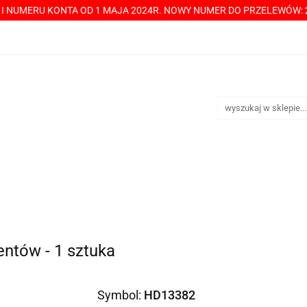
Y I NUMERU KONTA OD 1 MAJA 2024R. NOWY NUMER DO PRZELEWÓW: 2
----> CHCESZ Z NAMI WSPÓŁPRACOWAĆ? PRZECZYTAJ! <-----
TAKT
SPRZEDAŻ HURTOWA
ÓŁPRACOWAĆ? PRZECZYTAJ! <-----
PŁATNOŚCI
DOST
entów - 1 sztuka
Symbol:
HD13382