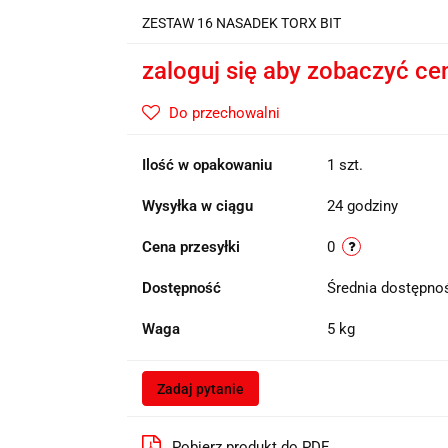
ZESTAW 16 NASADEK TORX BIT
zaloguj się aby zobaczyć ce
Do przechowalni
Ilość w opakowaniu
1 szt.
Wysyłka w ciągu
24 godziny
Cena przesyłki
0
Dostępność
Średnia dostępn
Waga
5 kg
Zadaj pytanie
Pobierz produkt do PDF