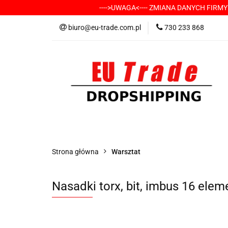
---->UWAGA<---- ZMIANA DANYCH FIRM
KATEGORIE
-
biuro@eu-trade.com.pl
730 233 868
DOSTAWA
KON
KATEGORIE
-----> CHCESZ Z NAMI WSP
Strona główna
Warsztat
Nasadki torx, bit, imbus 16 elem