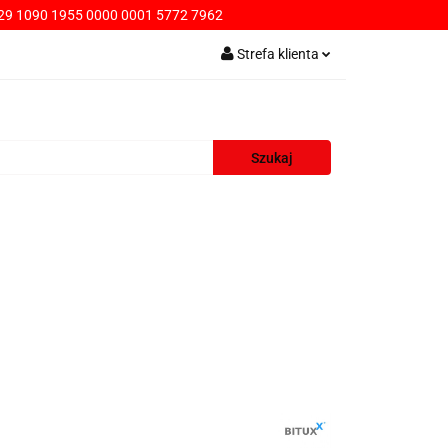
9 1090 1955 0000 0001 5772 7962
PŁATNOŚCI
Strefa klienta
Zaloguj się
Zarejestruj się
Dodaj zgłoszenie
AWA
KONTAKT
SPRZEDAŻ HURTOWA