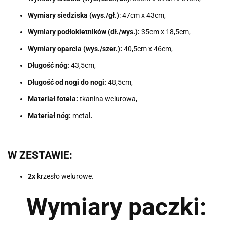
Wymiary siedziska (wys./gł.)
: 47cm x 43cm,
Wymiary podłokietników (dł./wys.):
35cm x 18,5cm,
Wymiary oparcia (wys./szer.):
40,5cm x 46cm,
Długość nóg:
43,5cm,
Długość od nogi do nogi:
48,5cm,
Materiał fotela:
tkanina welurowa,
Materiał nóg:
metal
.
W ZESTAWIE:
2x
krzesło welurowe.
Wymiary paczki: