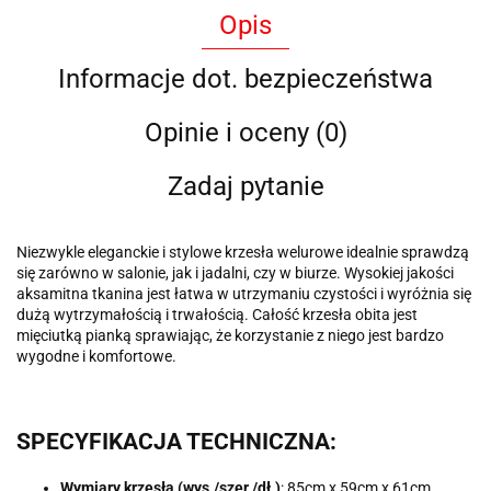
Opis
Informacje dot. bezpieczeństwa
Opinie i oceny (0)
Zadaj pytanie
Niezwykle eleganckie i stylowe krzesła welurowe idealnie sprawdzą
się zarówno w salonie, jak i jadalni, czy w biurze. Wysokiej jakości
aksamitna tkanina jest łatwa w utrzymaniu czystości i wyróżnia się
dużą wytrzymałością i trwałością. Całość krzesła obita jest
mięciutką pianką sprawiając, że korzystanie z niego jest bardzo
wygodne i komfortowe.
SPECYFIKACJA TECHNICZNA:
Wymiary krzesła (wys./szer./dł.)
: 85cm x 59cm x 61cm,