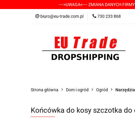
---->UWAGA<---- ZMIANA DANYCH FIRM
KATEGORIE
-
biuro@eu-trade.com.pl
730 233 868
DOSTAWA
KON
KATEGORIE
-----> CHCESZ Z NAMI WSP
Strona główna
Dom i ogród
Ogród
Narzędzia
Końcówka do kosy szczotka do