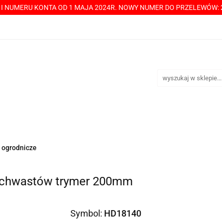
Y I NUMERU KONTA OD 1 MAJA 2024R. NOWY NUMER DO PRZELEWÓW: 2
----> CHCESZ Z NAMI WSPÓŁPRACOWAĆ? PRZECZYTAJ! <-----
TAKT
SPRZEDAŻ HURTOWA
ÓŁPRACOWAĆ? PRZECZYTAJ! <-----
PŁATNOŚCI
DOST
 ogrodnicze
 chwastów trymer 200mm
Symbol:
HD18140