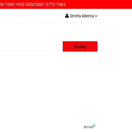
9 1090 1955 0000 0001 5772 7962
PŁATNOŚCI
Strefa klienta
Zaloguj się
Zarejestruj się
Dodaj zgłoszenie
AWA
KONTAKT
SPRZEDAŻ HURTOWA