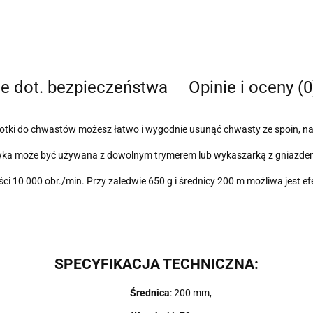
je dot. bezpieczeństwa
Opinie i oceny (0
otki do chwastów możesz łatwo i wygodnie usunąć chwasty ze spoin, naro
wka może być używana z dowolnym trymerem lub wykaszarką z gniazde
ci 10 000 obr./min.
Przy zaledwie 650 g i średnicy 200 m możliwa jest e
SPECYFIKACJA TECHNICZNA:
Średnica
: 200 mm
,