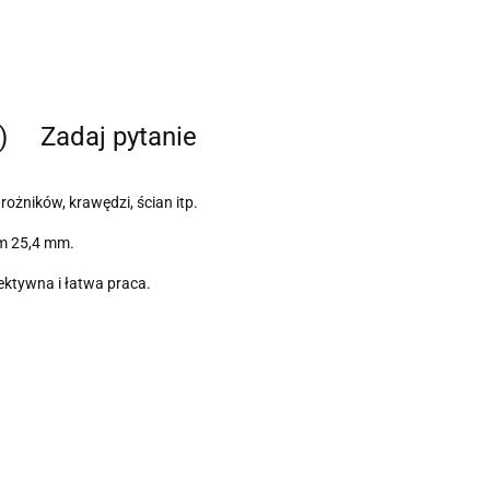
)
Zadaj pytanie
żników, krawędzi, ścian itp.
m 25,4 mm.
fektywna i łatwa praca.