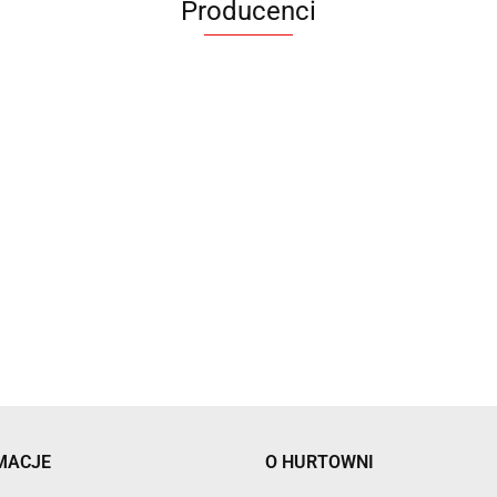
Producenci
ANIMEL
BARUT
MACJE
O HURTOWNI